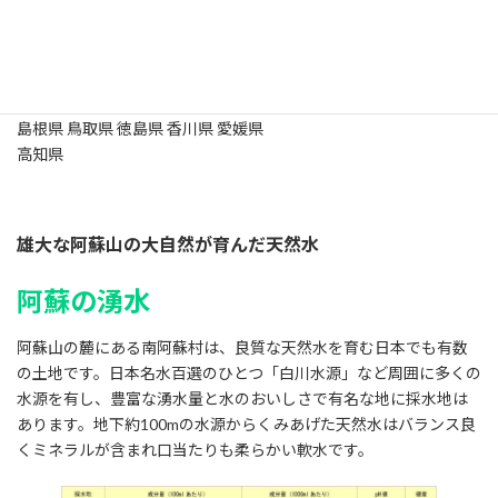
【配送料無料の配達エリア】
大阪府 兵庫県 京都府 奈良県 和歌山県 滋賀県 山口県 岡山県 広島県
島根県 鳥取県 徳島県 香川県 愛媛県
高知県
雄大な阿蘇山の大自然が育んだ天然水
阿蘇の湧水
阿蘇山の麓にある南阿蘇村は、良質な天然水を育む日本でも有数
の土地です。日本名水百選のひとつ「白川水源」など周囲に多くの
水源を有し、豊富な湧水量と水のおいしさで有名な地に採水地は
あります。地下約100mの水源からくみあげた天然水はバランス良
くミネラルが含まれ口当たりも柔らかい軟水です。