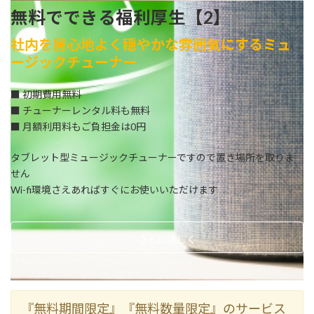
無料でできる福利厚生【2】
社内を居心地よく穏やかな雰囲気にするミュ
ージックチューナー
■ 初期費用無料
■ チューナーレンタル料も無料
■ 月額利用料もご負担金は0円
タブレット型ミュージックチューナーですので置き場所を取りま
せん
Wi-fi環境さえあればすぐにお使いいただけます
さらに詳しく
『無料期間限定』『無料数量限定』のサービス