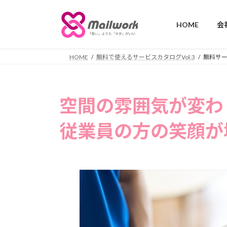
コ
ナ
ン
ビ
HOME
会
テ
ゲ
ン
ー
ツ
シ
HOME
無料で使えるサービスカタログVol.3
無料サ
へ
ョ
ス
ン
キ
に
空間の雰囲気が変わ
ッ
移
プ
動
従業員の方の笑顔が