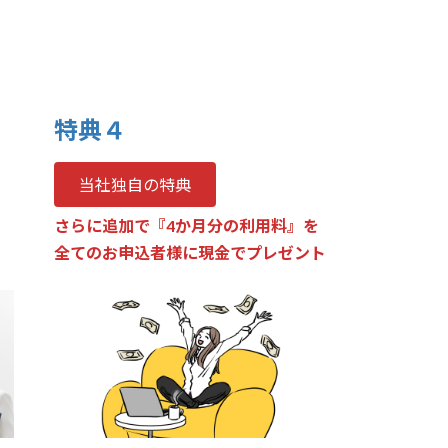
特典４
当社独自の特典
さらに追加で『4か月分の利用料
』
を
全てのお申込者様に現金でプレゼント