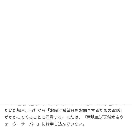
◆紹介者名
（任意）
お客様にご連絡させていただいている弊社従業員の名前がお分か
りの場合はご入力ください
◆同意事項
【□にチェックをお願い致します】
＊チェックが漏れているとお申し込みボタンが押せませんのでご
注意ください。
１．『産地直送天然水＆ウォーターサーバー』にお申し込みいた
だいた場合、当社から「お届け希望日をお聞きするための電話」
がかかってくることに同意する。または、『産地直送天然水＆ウ
ォーターサーバー』には申し込んでいない。