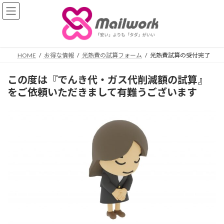
コ
ナ
ン
ビ
テ
ゲ
ン
ー
ツ
シ
へ
ョ
HOME
お得な情報
光熱費の試算フォーム
光熱費試算の受付完了
ス
ン
キ
に
この度は『でんき代・ガス代削減額の試算』
ッ
移
をご依頼いただきまして有難うございます
プ
動