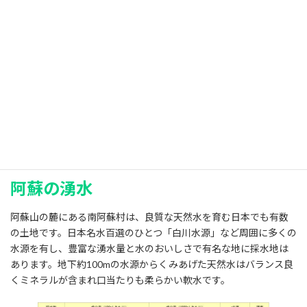
【配送料無料の配達エリア】
大阪府 兵庫県 京都府 奈良県 和歌山県 滋賀県 山口県 岡山県 広島県
島根県 鳥取県 徳島県 香川県 愛媛県
高知県
雄大な阿蘇山の大自然が育んだ天然水
阿蘇の湧水
阿蘇山の麓にある南阿蘇村は、良質な天然水を育む日本でも有数
の土地です。日本名水百選のひとつ「白川水源」など周囲に多くの
水源を有し、豊富な湧水量と水のおいしさで有名な地に採水地は
あります。地下約100mの水源からくみあげた天然水はバランス良
くミネラルが含まれ口当たりも柔らかい軟水です。